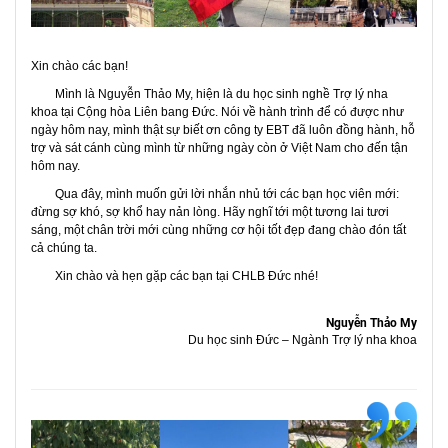
Xin chào các bạn!
Mình là
Nguyễn Thảo My
, hiện là
du học sinh nghề Trợ lý nha
khoa tại Cộng hòa Liên bang Đức
. Nói về hành trình để có được như
ngày hôm nay, mình thật sự biết ơn
công ty EBT
đã luôn đồng hành, hỗ
trợ và sát cánh cùng mình từ những ngày còn ở Việt Nam cho đến tận
hôm nay.
Qua đây, mình muốn gửi lời nhắn nhủ tới các bạn học viên mới:
đừng sợ khó, sợ khổ hay nản lòng
. Hãy nghĩ tới một
tương lai tươi
sáng, một chân trời mới
cùng những
cơ hội tốt đẹp
đang chào đón tất
cả chúng ta.
Xin chào và hẹn gặp các bạn tại
CHLB Đức
nhé!
Nguyễn Thảo My
Du học sinh Đức – Ngành Trợ lý nha khoa