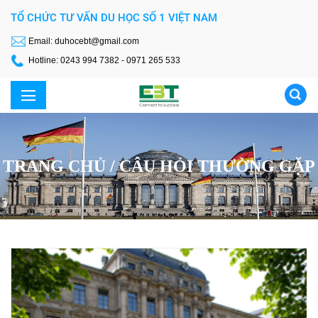
TỔ CHỨC TƯ VẤN DU HỌC SỐ 1 VIỆT NAM
Email: duhocebt@gmail.com
Hotline: 0243 994 7382 - 0971 265 533
TRANG CHỦ /
CÂU HỎI THƯỜNG GẶP