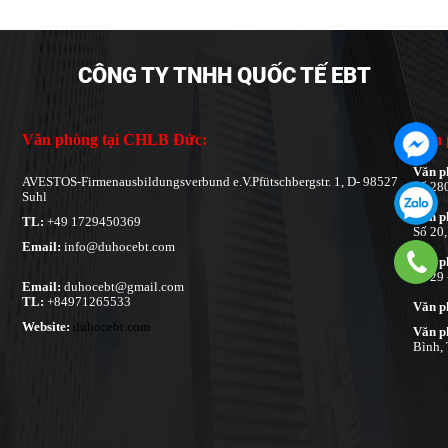
CÔNG TY TNHH QUỐC TẾ EBT
Văn phòng tại CHLB Đức:
Văn 
Văn p
AVESTOS-Firmenausbildungsverbund e.V.Pfütschbergstr. 1, D- 98527
Số 2
Suhl
Văn p
TL:
+49 1729450369
Số 20,
Email:
info@duhocebt.com
Văn p
Số 29 
Email:
duhocebt@gmail.com
TL:
+84971265533
Văn p
Website:
duhocebt.com
Văn p
Bình,