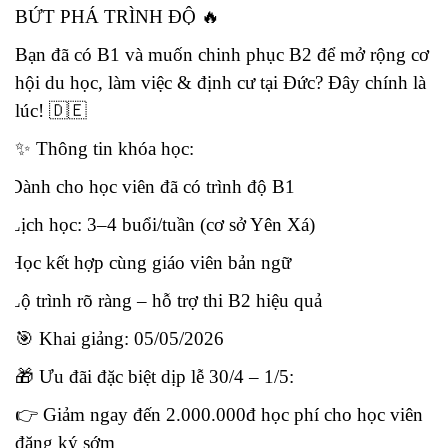
BỨT PHÁ TRÌNH ĐỘ
🔥
Bạn đã có B1 và muốn chinh phục B2 để mở rộng cơ
hội du học, làm việc & định cư tại Đức? Đây chính là
lúc!
🇩🇪
✨
Thông tin khóa học:
Dành cho học viên đã có trình độ B1
Lịch học: 3–4 buổi/tuần (cơ sở Yên Xá)
Học kết hợp cùng giáo viên bản ngữ
Lộ trình rõ ràng – hỗ trợ thi B2 hiệu quả
🎯
Khai giảng: 05/05/2026
🎁
Ưu đãi đặc biệt dịp lễ 30/4 – 1/5:
👉
Giảm ngay đến 2.000.000đ học phí cho học viên
đăng ký sớm