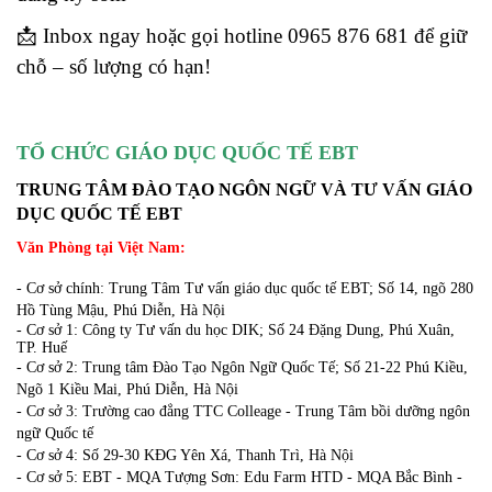
📩
Inbox ngay hoặc gọi hotline 0965 876 681 để giữ
chỗ – số lượng có hạn!
TỔ CHỨC GIÁO DỤC QUỐC TẾ EBT
TRUNG TÂM ĐÀO TẠO NGÔN NGỮ VÀ TƯ VẤN GIÁO
DỤC QUỐC TẾ EBT
Văn Phòng tại Việt Nam:
- Cơ sở chính: Trung Tâm Tư vấn giáo dục quốc tế EBT; Số 14, ngõ 280
Hồ Tùng Mậu, Phú Diễn, Hà Nội
- Cơ sở 1: Công ty Tư vấn du học DIK; Số 24 Đặng Dung, Phú Xuân,
TP. Huế
- Cơ sở 2: Trung tâm Đào Tạo Ngôn Ngữ Quốc Tế; Số 21-22 Phú Kiều,
Ngõ 1 Kiều Mai, Phú Diễn, Hà Nội
- Cơ sở 3: Trường cao đẳng TTC Colleage - Trung Tâm bồi dưỡng ngôn
ngữ Quốc tế
- Cơ sở 4: Số 29-30 KĐG Yên Xá, Thanh Trì, Hà Nội
- Cơ sở 5: EBT - MQA Tượng Sơn: Edu Farm HTD - MQA Bắc Bình -