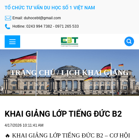
TỔ CHỨC TƯ VẤN DU HỌC SỐ 1 VIỆT NAM
Email: duhocebt@gmail.com
Hotline: 0243 994 7382 - 0971 265 533
TRANG CHỦ /
LỊCH KHAI GIẢNG
KHAI GIẢNG LỚP TIẾNG ĐỨC B2
KHÓA HỌC
4/17/2026 10:11:41 AM
🔥
KHAI GIẢNG LỚP TIẾNG ĐỨC B2 – CƠ HỘI