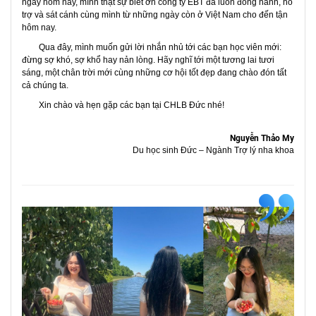
ngày hôm nay, mình thật sự biết ơn
công ty EBT
đã luôn đồng hành, hỗ
trợ và sát cánh cùng mình từ những ngày còn ở Việt Nam cho đến tận
hôm nay.
Qua đây, mình muốn gửi lời nhắn nhủ tới các bạn học viên mới:
đừng sợ khó, sợ khổ hay nản lòng
. Hãy nghĩ tới một
tương lai tươi
sáng, một chân trời mới
cùng những
cơ hội tốt đẹp
đang chào đón tất
cả chúng ta.
Xin chào và hẹn gặp các bạn tại
CHLB Đức
nhé!
Nguyễn Thảo My
Du học sinh Đức – Ngành Trợ lý nha khoa