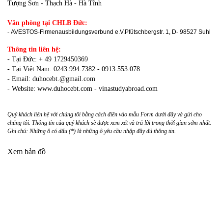
Tượng Sơn - Thạch Hà - Hà Tĩnh
Văn phòng tại CHLB Đức:
- AVESTOS-Firmenausbildungsverbund e.V.Pfütschbergstr. 1, D- 98527 Suhl
Thông tin liên hệ:
- Tại Đức: + 49 1729450369
- Tại Việt Nam: 0243.994.7382 - 0913.553.078
- Email: duhocebt.@gmail.com
- Website:
www.duhocebt.com
-
vinastudyabroad.com
Quý khách liên hệ với chúng tôi bằng cách điền vào mẫu Form dưới đây và gửi cho
chúng tôi. Thông tin của quý khách sẽ được xem xét và trả lời trong thời gian sớm nhất.
Ghi chú
: Những ô có dấu (*) là những ô yêu cầu nhập đầy đủ thông tin.
Xem bản đồ