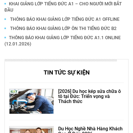
KHAI GIẢNG LỚP TIẾNG ĐỨC A1 – CHO NGƯỜI MỚI BẮT
ĐẦU
THÔNG BÁO KHAI GIẢNG LỚP TIẾNG ĐỨC A1 OFFLINE
THÔNG BÁO KHAI GIẢNG LỚP ÔN THI TIẾNG ĐỨC B2
THÔNG BÁO KHAI GIẢNG LỚP TIẾNG ĐỨC A1.1 ONLINE
(12.01.2026)
TIN TỨC SỰ KIỆN
[2026] Du học kép sửa chữa ô
tô tại Đức: Triển vọng và
Thách thức
Du Học Nghề Nhà Hàng Khách