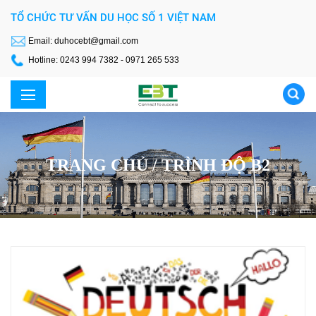
TỔ CHỨC TƯ VẤN DU HỌC SỐ 1 VIỆT NAM
Email: duhocebt@gmail.com
Hotline: 0243 994 7382 - 0971 265 533
TRANG CHỦ /
TRÌNH ĐỘ B2