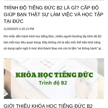
TRÌNH ĐỘ TIẾNG ĐỨC B2 LÀ GÌ? CẤP ĐỘ
GIÚP BẠN THẬT SỰ LÀM VIỆC VÀ HỌC TẬP
TẠI ĐỨC
11/20/2025 3:18:13 PM
Khi nhắc đến hành trình học tiếng Đức, nhiều người thường lấy trình độ B2
làm một mục tiêu quan trọng. Đây không chỉ là dấu mốc thể hiện khả năng
sử dụng ngôn ngữ ở mức khá thành thạo mà còn là tấm “vé thông hành” giúp
bạn học tập, làm việc và hòa nhập vào môi trường Đức một cách tự tin hơn.
Vậy trình độ B2 trong tiếng Đức thực chất là gì, và vì sao nó lại quan trọng
đến vậy đối với những ai có dự định du học, du học nghề hoặc sống lâu dài
tại Đức?
GIỚI THIỆU KHÓA HỌC TIẾNG ĐỨC B2