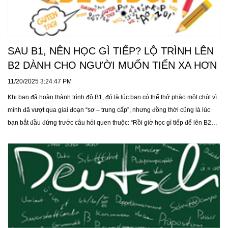
SAU B1, NÊN HỌC GÌ TIẾP? LỘ TRÌNH LÊN
B2 DÀNH CHO NGƯỜI MUỐN TIẾN XA HƠN
11/20/2025 3:24:47 PM
Khi bạn đã hoàn thành trình độ B1, đó là lúc bạn có thể thở phào một chút vì
mình đã vượt qua giai đoạn “sơ – trung cấp”, nhưng đồng thời cũng là lúc
bạn bắt đầu đứng trước câu hỏi quen thuộc: “Rồi giờ học gì tiếp để lên B2?”.
Việc từ B1 tiến lên B2 không chỉ đơn thuần là học thêm vài chủ đề mới, mà
còn đòi hỏi sự thay đổi cả về cách học, mục tiêu học và cách tiếp cận ngôn
ngữ. B2 không phải là mức “giỏi” nhất, nhưng nó là cột mốc quan trọng cho
những ai muốn thực sự làm chủ việc sử dụng ngoại ngữ trong học tập, công
việc và đời sống hàng ngày.