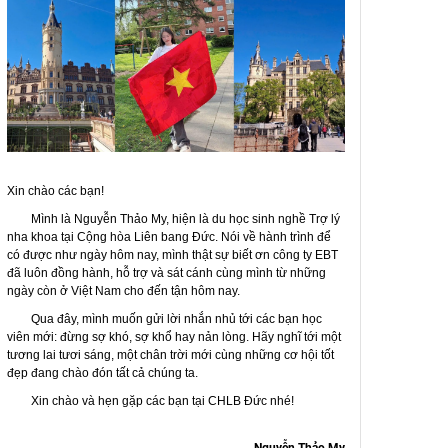
Xin chào các bạn!
Mình là
Nguyễn Thảo My
, hiện là
du học sinh nghề Trợ lý
nha khoa tại Cộng hòa Liên bang Đức
. Nói về hành trình để
có được như ngày hôm nay, mình thật sự biết ơn
công ty EBT
đã luôn đồng hành, hỗ trợ và sát cánh cùng mình từ những
ngày còn ở Việt Nam cho đến tận hôm nay.
Qua đây, mình muốn gửi lời nhắn nhủ tới các bạn học
viên mới:
đừng sợ khó, sợ khổ hay nản lòng
. Hãy nghĩ tới một
tương lai tươi sáng, một chân trời mới
cùng những
cơ hội tốt
đẹp
đang chào đón tất cả chúng ta.
Xin chào và hẹn gặp các bạn tại
CHLB Đức
nhé!