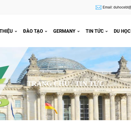
Email: duhocebt
 THIỆU
ĐÀO TẠO
GERMANY
TIN TỨC
DU HỌC
TRANG CHỦ /
TIN TỨC