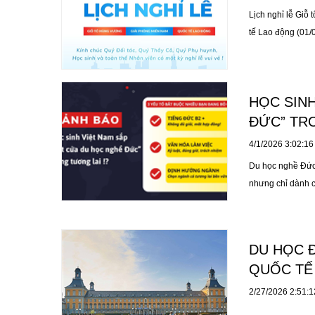
Lịch nghỉ lễ Giỗ
tế Lao động (01/
HỌC SINH
ĐỨC” TR
4/1/2026 3:02:1
Du học nghề Đức 
nhưng chỉ dành c
DU HỌC 
QUỐC TẾ
2/27/2026 2:51: