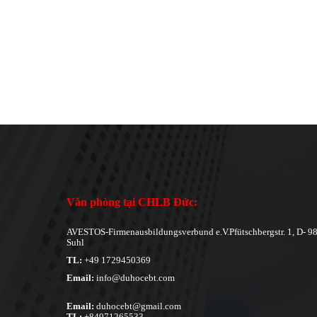
Văn phòng tại CHLB Đức:
AVESTOS-Firmenausbildungsverbund e.V.Pfütschbergstr. 1, D- 9
Suhl
TL:
+49 1729450369
Email:
info@duhocebt.com
Email:
duhocebt@gmail.com
TL:
+84971265533