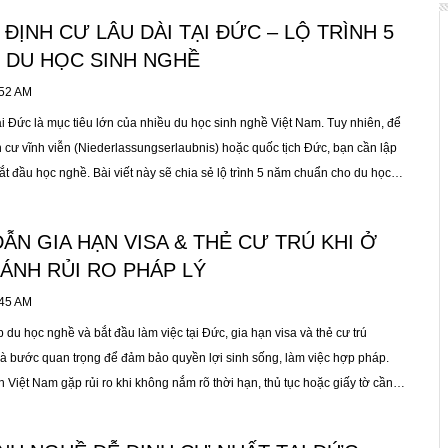
 ĐỊNH CƯ LÂU DÀI TẠI ĐỨC – LỘ TRÌNH 5
 DU HỌC SINH NGHỀ
:52 AM
ại Đức là mục tiêu lớn của nhiều du học sinh nghề Việt Nam. Tuy nhiên, để
h cư vĩnh viễn (Niederlassungserlaubnis) hoặc quốc tịch Đức, bạn cần lập
ắt đầu học nghề. Bài viết này sẽ chia sẻ lộ trình 5 năm chuẩn cho du học
ạn làm việc hợp pháp, tích lũy kinh nghiệm, nâng cao tiếng Đức và xin định
công.
N GIA HẠN VISA & THẺ CƯ TRÚ KHI Ở
ÁNH RỦI RO PHÁP LÝ
:45 AM
p du học nghề và bắt đầu làm việc tại Đức, gia hạn visa và thẻ cư trú
) là bước quan trọng để đảm bảo quyền lợi sinh sống, làm việc hợp pháp.
 Việt Nam gặp rủi ro khi không nắm rõ thời hạn, thủ tục hoặc giấy tờ cần
 phạm luật cư trú và ảnh hưởng cơ hội định cư lâu dài. Bài viết này sẽ hướng
 gia hạn visa & thẻ cư trú, chia sẻ kinh nghiệm thực tế từ học viên EBT, giúp