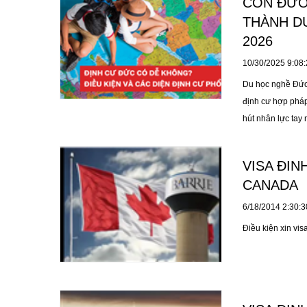
CON ĐƯỜ
viên EBT đang là
THÀNH DU
2026
10/30/2025 9:08
Du học nghề Đức 
định cư hợp pháp
hút nhân lực tay 
học viên Việt Nam
dài và được cấp t
VISA ĐIN
tiết từ du học n
CANADA
mục tiêu đó
6/18/2014 2:30:
Điều kiện xin vi