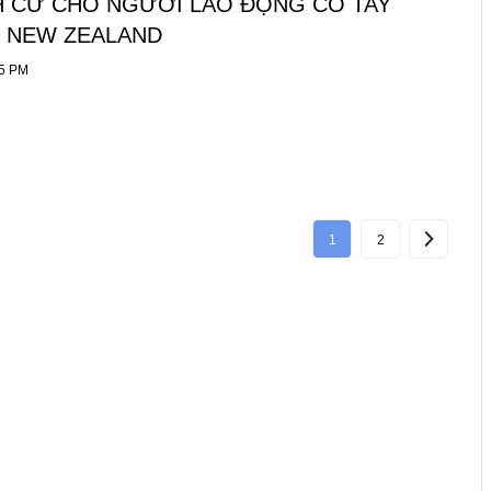
NH CƯ CHO NGƯỜI LAO ĐỘNG CÓ TAY
I NEW ZEALAND
05 PM
1
2