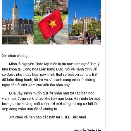
Xin chào các bạn!
Mình là
Nguyễn Thảo My
, hiện là
du học sinh nghề Trợ lý
nha khoa tại Cộng hòa Liên bang Đức
. Nói về hành trình để
có được như ngày hôm nay, mình thật sự biết ơn
công ty EBT
đã luôn đồng hành, hỗ trợ và sát cánh cùng mình từ những
ngày còn ở Việt Nam cho đến tận hôm nay.
Qua đây, mình muốn gửi lời nhắn nhủ tới các bạn học
viên mới:
đừng sợ khó, sợ khổ hay nản lòng
. Hãy nghĩ tới một
tương lai tươi sáng, một chân trời mới
cùng những
cơ hội tốt
đẹp
đang chào đón tất cả chúng ta.
Xin chào và hẹn gặp các bạn tại
CHLB Đức
nhé!