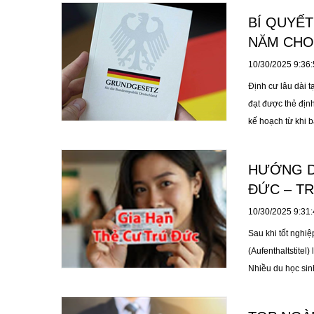
BÍ QUYẾT
NĂM CHO
10/30/2025 9:36
Định cư lâu dài t
đạt được thẻ địn
kế hoạch từ khi b
sinh nghề, giúp b
cư lâu dài thành 
HƯỚNG DẪ
ĐỨC – TR
10/30/2025 9:31
Sau khi tốt nghiệ
(Aufenthaltstitel
Nhiều du học sinh
thiết, dẫn đến vi
dẫn chi tiết cách