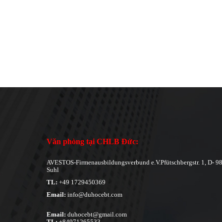
Văn phòng tại CHLB Đức:
AVESTOS-Firmenausbildungsverbund e.V.Pfütschbergstr. 1, D- 9
Suhl
TL:
+49 1729450369
Email:
info@duhocebt.com
Email:
duhocebt@gmail.com
TL:
+84971265533