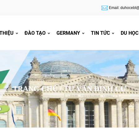
Email: duhocebt
 THIỆU
ĐÀO TẠO
GERMANY
TIN TỨC
DU HỌC
TRANG CHỦ /
TƯ VẤN ĐỊNH CƯ