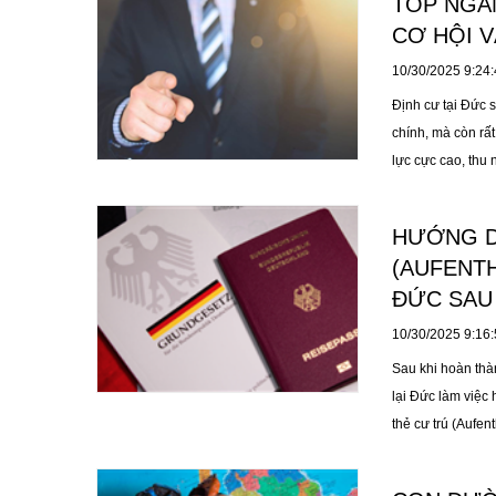
TOP NGÀN
bạn ở lại Đức hợp
CƠ HỘI V
10/30/2025 9:24
Định cư tại Đức 
chính, mà còn rấ
lực cực cao, thu 
ngành nghề “vàng
định cư một cách
HƯỚNG D
(AUFENTH
ĐỨC SAU
10/30/2025 9:16
Sau khi hoàn thà
lại Đức làm việc 
thẻ cư trú (Aufen
(Aufenthaltsgese
gia hạn thẻ cư tr