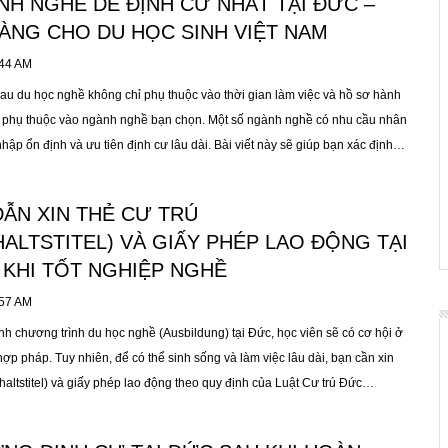
H NGHỀ DỄ ĐỊNH CƯ NHẤT TẠI ĐỨC –
 pháp, an tâm làm việc và định cư lâu dài.
ÀNG CHO DU HỌC SINH VIỆT NAM
:44 AM
sau du học nghề không chỉ phụ thuộc vào thời gian làm việc và hồ sơ hành
t phụ thuộc vào ngành nghề bạn chọn. Một số ngành nghề có nhu cầu nhân
nhập ổn định và ưu tiên định cư lâu dài. Bài viết này sẽ giúp bạn xác định
” cho du học sinh Việt Nam, đồng thời lập kế hoạch học tập – làm việc –
 thông minh.
ẪN XIN THẺ CƯ TRÚ
ALTSTITEL) VÀ GIẤY PHÉP LAO ĐỘNG TẠI
 KHI TỐT NGHIỆP NGHỀ
:57 AM
nh chương trình du học nghề (Ausbildung) tại Đức, học viên sẽ có cơ hội ở
hợp pháp. Tuy nhiên, để có thể sinh sống và làm việc lâu dài, bạn cần xin
thaltstitel) và giấy phép lao động theo quy định của Luật Cư trú Đức
tz). Bài viết này, EBT sẽ hướng dẫn bạn từng bước chuẩn bị, nộp hồ sơ và
ú – giấy phép lao động, đồng thời chia sẻ những kinh nghiệm thực tế từ học