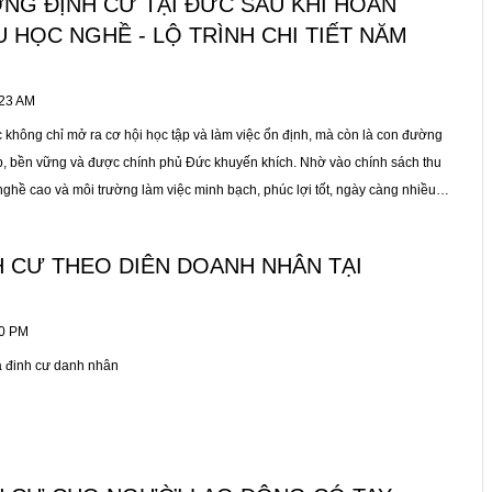
NG ĐỊNH CƯ TẠI ĐỨC SAU KHI HOÀN
m việc tại Đức.
 HỌC NGHỀ - LỘ TRÌNH CHI TIẾT NĂM
:23 AM
không chỉ mở ra cơ hội học tập và làm việc ổn định, mà còn là con đường
, bền vững và được chính phủ Đức khuyến khích. Nhờ vào chính sách thu
nghề cao và môi trường làm việc minh bạch, phúc lợi tốt, ngày càng nhiều
 sau khi tốt nghiệp chương trình du học nghề tại Đức đã ở lại làm việc lâu
hẻ định cư vĩnh viễn. Trong bài viết này, EBT sẽ hướng dẫn bạn lộ trình chi
H CƯ THEO DIÊN DOANH NHÂN TẠI
ghề → đi làm → định cư tại Đức, cùng những điều kiện cụ thể để đạt được
30 PM
sa đinh cư danh nhân