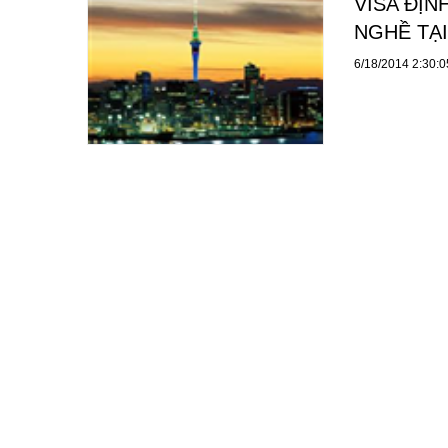
VISA ĐỊ
NGHỀ TẠ
6/18/2014 2:30: